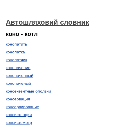
Автошляховий словник
коно - котл
конопатить
конопатка
конопатчик
конопачение
конопаченный
конопаченый
консеквентные оползни
консервация
консервирование
консистенция
консистометр