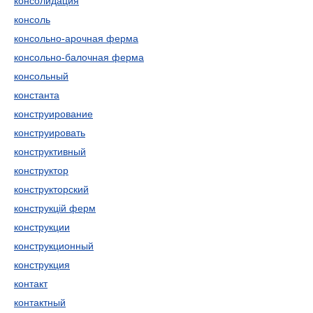
консолидация
консоль
консольно-арочная ферма
консольно-балочная ферма
консольный
константа
конструирование
конструировать
конструктивный
конструктор
конструкторский
конструкцій ферм
конструкции
конструкционный
конструкция
контакт
контактный